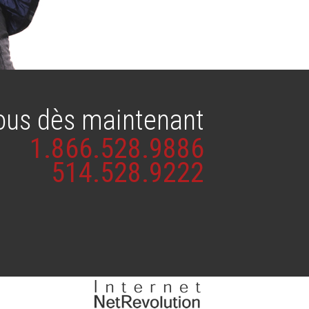
ous dès maintenant
1.866.528.9886
514.528.9222