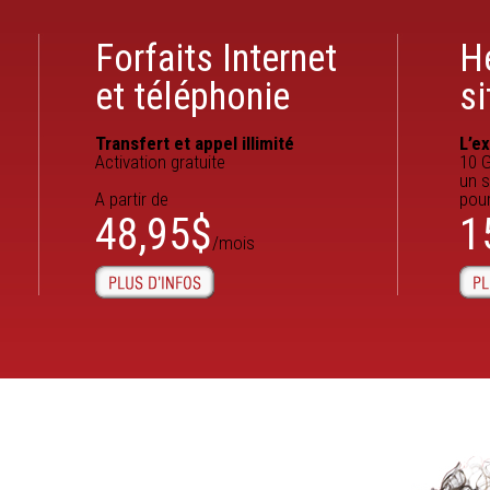
Forfaits Internet
H
et téléphonie
s
Transfert et appel illimité
L’e
Activation gratuite
10 G
un s
A partir de
pou
48,95$
1
/mois