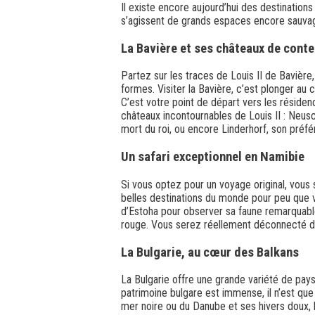
Il existe encore aujourd’hui des destination
s’agissent de grands espaces encore sauvage
La Bavière et ses châteaux de conte
Partez sur les traces de Louis II de Bavière,
formes. Visiter la Bavière, c’est plonger au c
C’est votre point de départ vers les résiden
châteaux incontournables de Louis II : Neus
mort du roi, ou encore Linderhorf, son préfé
Un safari exceptionnel en Namibie
Si vous optez pour un voyage original, vous 
belles destinations du monde pour peu que
d’Estoha pour observer sa faune remarquable,
rouge. Vous serez réellement déconnecté 
La Bulgarie, au cœur des Balkans
La Bulgarie offre une grande variété de paysa
patrimoine bulgare est immense, il n’est que 
mer noire ou du Danube et ses hivers doux, le