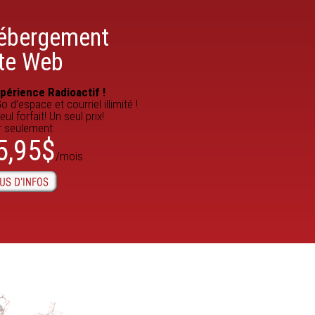
ébergement
ite Web
xpérience Radioactif !
o d’espace et courriel illimité !
eul forfait! Un seul prix!
r seulement
5,95$
/mois