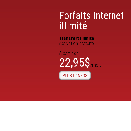
Forfaits Internet
illimité
Transfert illimité
Activation gratuite
A partir de
22,95$
/mois