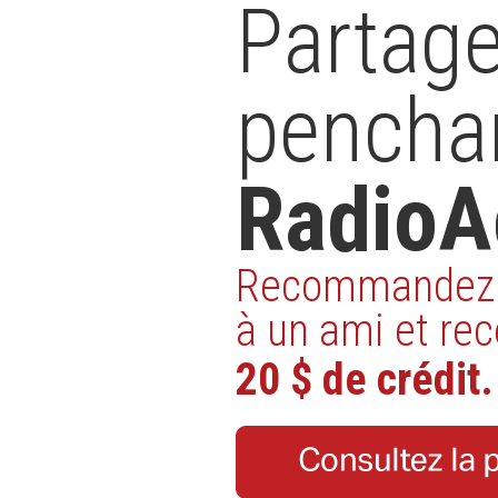
Partage
pencha
RadioA
Recommandez 
à un ami et re
20 $ de crédit.