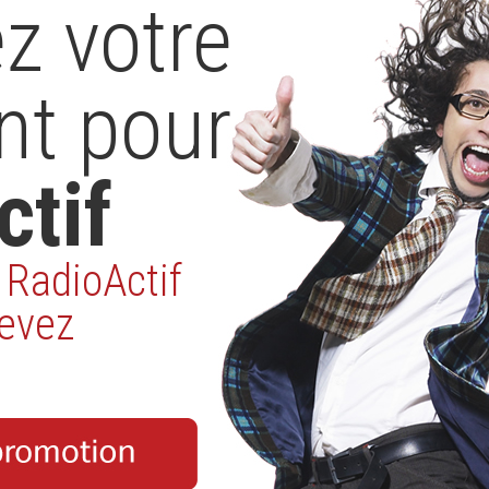
z votre
nt pour
ctif
RadioActif
cevez