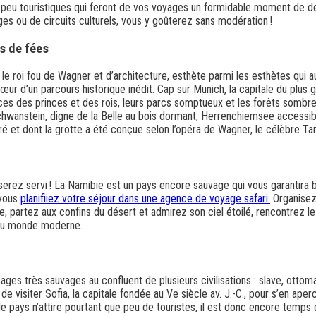
s peu touristiques qui feront de vos voyages un formidable moment de dé
s ou de circuits culturels, vous y goûterez sans modération !
s de fées
 le roi fou de Wagner et d’architecture, esthète parmi les esthètes qui a
œur d’un parcours historique inédit. Cap sur Munich, la capitale du plus gra
ces des princes et des rois, leurs parcs somptueux et les forêts sombres
chwanstein, digne de la Belle au bois dormant, Herrenchiemsee accessib
ré et dont la grotte a été conçue selon l’opéra de Wagner, le célèbre Ta
serez servi ! La Namibie est un pays encore sauvage qui vous garantira b
 vous
planifiiez votre séjour dans une agence de voyage safari.
Organisez 
 partez aux confins du désert et admirez son ciel étoilé, rencontrez le 
du monde moderne.
ges très sauvages au confluent de plusieurs civilisations : slave, ottoma
de visiter Sofia, la capitale fondée au Ve siècle av. J.-C., pour s’en ap
 pays n’attire pourtant que peu de touristes, il est donc encore temps de