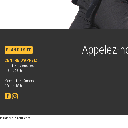
Appelez-n
PLAN DU SITE
CENTRE D'APPEL:
Lundi au Vendredi
10 h a 20 h
Samedi et Dimanche
10 h a 18 h
ement:
radioactif.com