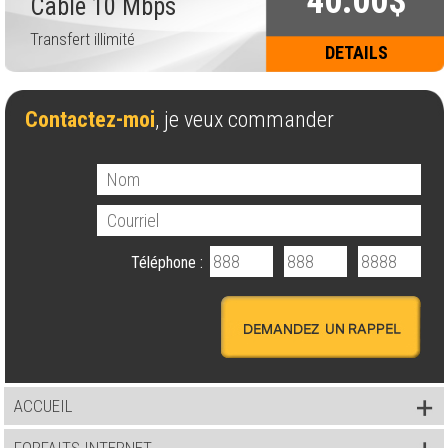
40.00$
Câble 10 Mbps
Transfert illimité
DETAILS
Contactez-moi
, je veux commander
Téléphone :
ACCUEIL