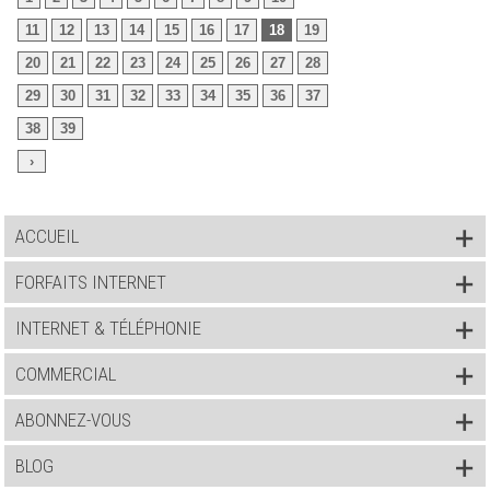
11
12
13
14
15
16
17
18
19
20
21
22
23
24
25
26
27
28
29
30
31
32
33
34
35
36
37
38
39
›
ACCUEIL
FORFAITS INTERNET
INTERNET & TÉLÉPHONIE
COMMERCIAL
ABONNEZ-VOUS
BLOG